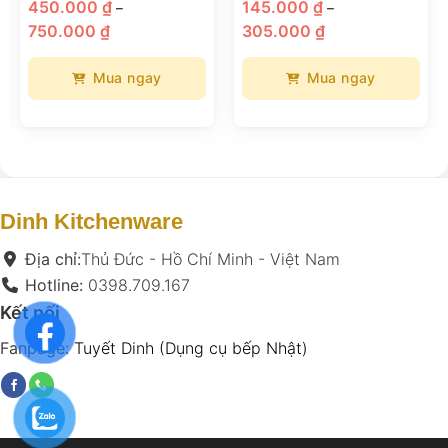
450.000
₫
145.000
₫
–
–
Khoảng
Khoảng
750.000
₫
305.000
₫
giá:
giá:
từ
từ
450.000 ₫
145.000 ₫
đến
đến
Mua ngay
Mua ngay
750.000 ₫
305.000 ₫
Sản
Sản
phẩm
phẩm
này
này
có
có
nhiều
nhiều
biến
biến
Dinh Kitchenware
thể.
thể.
Các
Các
Địa chỉ:
Thủ Đức - Hồ Chí Minh - Việt Nam
tùy
tùy
Hotline:
0398.709.167
chọn
chọn
Kết nối
có
có
thể
thể
Fanpage:
Tuyết Dinh (Dụng cụ bếp Nhật)
được
được
chọn
chọn
trên
trên
trang
trang
sản
sản