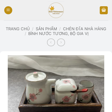
Bỏ
qua
nội
dung
TRANG CHỦ
/
SẢN PHẨM
/
CHÉN ĐĨA NHÀ HÀNG
/
BÌNH NƯỚC TƯƠNG, BỘ GIA VỊ