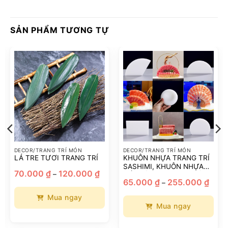
SẢN PHẨM TƯƠNG TỰ
DECOR/TRANG TRÍ MÓN
DECOR/TRANG TRÍ MÓN
LÁ TRE TƯƠI TRANG TRÍ
KHUÔN NHỰA TRANG TRÍ
SASHIMI, KHUÔN NHỰA
Khoảng
70.000
₫
120.000
₫
–
XẾP CÁ, KHUÔN TẠO HÌNH
giá:
hoảng
Khoả
65.000
₫
255.000
₫
–
từ
NGHỆ THUẬT
á:
giá:
70.000 ₫
từ
đến
Mua ngay
.000 ₫
65.00
120.000 ₫
n
đến
Mua ngay
0.000 ₫
255.0
Sản
Sản
phẩm