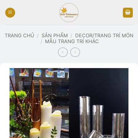
Bỏ
qua
nội
dung
TRANG CHỦ
/
SẢN PHẨM
/
DECOR/TRANG TRÍ MÓN
/
MẪU TRANG TRÍ KHÁC